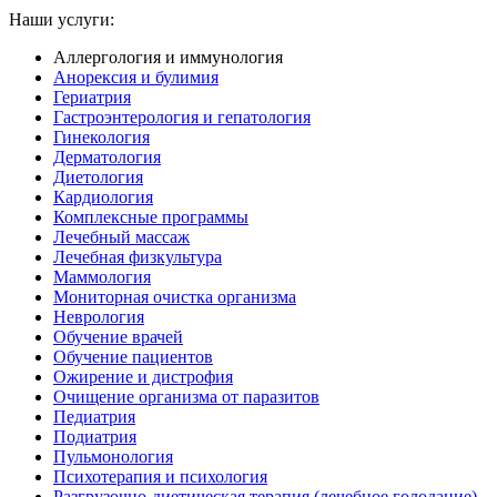
Наши услуги:
Аллергология и иммунология
Анорексия и булимия
Гериатрия
Гастроэнтерология и гепатология
Гинекология
Дерматология
Диетология
Кардиология
Комплексные программы
Лечебный массаж
Лечебная физкультура
Маммология
Мониторная очистка организма
Неврология
Обучение врачей
Обучение пациентов
Ожирение и дистрофия
Очищение организма от паразитов
Педиатрия
Подиатрия
Пульмонология
Психотерапия и психология
Разгрузочно-диетическая терапия (лечебное голодание)