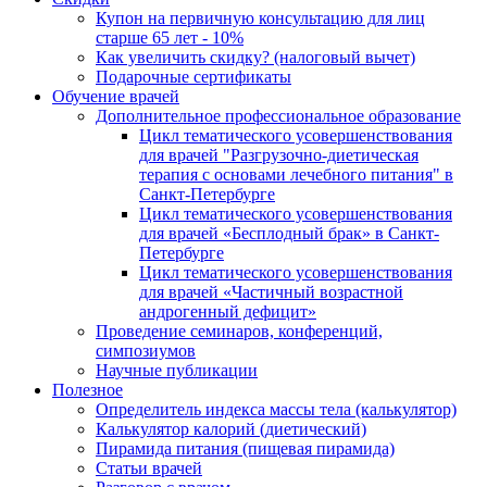
Купон на первичную консультацию для лиц
старше 65 лет - 10%
Как увеличить скидку? (налоговый вычет)
Подарочные сертификаты
Обучение врачей
Дополнительное профессиональное образование
Цикл тематического усовершенствования
для врачей "Разгрузочно-диетическая
терапия с основами лечебного питания" в
Санкт-Петербурге
Цикл тематического усовершенствования
для врачей «Бесплодный брак» в Санкт-
Петербурге
Цикл тематического усовершенствования
для врачей «Частичный возрастной
андрогенный дефицит»
Проведение семинаров, конференций,
симпозиумов
Научные публикации
Полезное
Определитель индекса массы тела (калькулятор)
Калькулятор калорий (диетический)
Пирамида питания (пищевая пирамида)
Статьи врачей