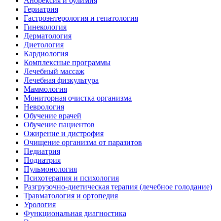
Анорексия и булимия
Гериатрия
Гастроэнтерология и гепатология
Гинекология
Дерматология
Диетология
Кардиология
Комплексные программы
Лечебный массаж
Лечебная физкультура
Маммология
Мониторная очистка организма
Неврология
Обучение врачей
Обучение пациентов
Ожирение и дистрофия
Очищение организма от паразитов
Педиатрия
Подиатрия
Пульмонология
Психотерапия и психология
Разгрузочно-диетическая терапия (лечебное голодание)
Травматология и ортопедия
Урология
Функциональная диагностика