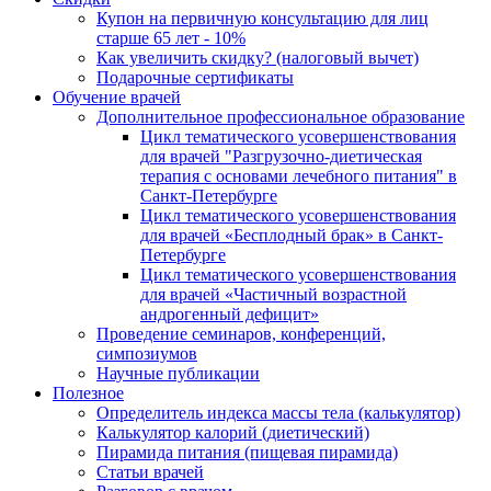
Купон на первичную консультацию для лиц
старше 65 лет - 10%
Как увеличить скидку? (налоговый вычет)
Подарочные сертификаты
Обучение врачей
Дополнительное профессиональное образование
Цикл тематического усовершенствования
для врачей "Разгрузочно-диетическая
терапия с основами лечебного питания" в
Санкт-Петербурге
Цикл тематического усовершенствования
для врачей «Бесплодный брак» в Санкт-
Петербурге
Цикл тематического усовершенствования
для врачей «Частичный возрастной
андрогенный дефицит»
Проведение семинаров, конференций,
симпозиумов
Научные публикации
Полезное
Определитель индекса массы тела (калькулятор)
Калькулятор калорий (диетический)
Пирамида питания (пищевая пирамида)
Статьи врачей