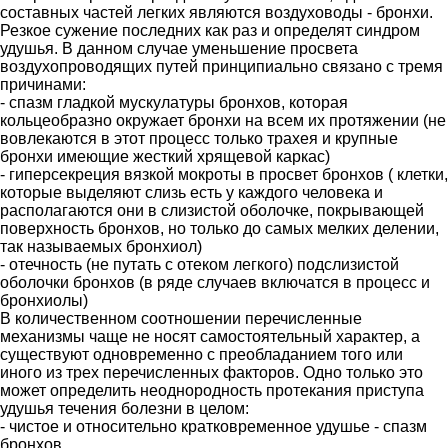
составных частей легких являются воздуховоды - бронхи.
Резкое сужение последних как раз и определят синдром
удушья. В данном случае уменьшение просвета
воздухопроводящих путей принципиально связано с тремя
причинами:
- спазм гладкой мускулатуры бронхов, которая
кольцеобразно окружает бронхи на всем их протяжении (не
вовлекаются в этот процесс только трахея и крупные
бронхи имеющие жесткий хрящевой каркас)
- гиперсекреция вязкой мокроты в просвет бронхов ( клетки,
которые выделяют слизь есть у каждого человека и
располагаются они в слизистой оболочке, покрывающей
поверхность бронхов, но только до самых мелких делении,
так называемых бронхиол)
- отечность (не путать с отеком легкого) подслизистой
оболочки бронхов (в ряде случаев включатся в процесс и
бронхиолы)
В количественном соотношении перечисленные
механизмы чаще не носят самостоятельный характер, а
существуют одновременно с преобладанием того или
иного из трех перечисленных факторов. Одно только это
может определить неоднородность протекания приступа
удушья течения болезни в целом:
- чистое и относительно кратковременное удушье - спазм
бронхов