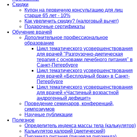
Скидки
Купон на первичную консультацию для лиц
старше 65 лет - 10%
Как увеличить скидку? (налоговый вычет)
Подарочные сертификаты
Обучение врачей
Дополнительное профессиональное
образование
Цикл тематического усовершенствования
для врачей "Разгрузочно-диетическая
терапия с основами лечебного питания" в
Санкт-Петербурге
Цикл тематического усовершенствования
для врачей «Бесплодный брак» в Санкт-
Петербурге
Цикл тематического усовершенствования
для врачей «Частичный возрастной
андрогенный дефицит»
Проведение семинаров, конференций,
симпозиумов
Научные публикации
Полезное
Определитель индекса массы тела (калькулятор)
Калькулятор калорий (диетический)
Пирамида питания (пищевая пирамида)