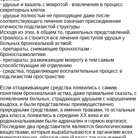
- удушье и кашель с мокротой - вовлечение в процесс
секреторных клеток
- удушье полностью не проходящее даже после
соответствующего лечения означает присоединение
отечности подслизистой структуры
Исходя из этих, в общем то, правильных представлений,
строилось и строится все лечения приступов удушья у
больных бронхиальной астмой:
- препараты, снимающие бронхоспазм -
броноспазмолитики
- препараты, разжижающие мокроту и тем самым
способствующие её отделению
- средства, подавляющие воспалительные процесс в
подслизистом пространстве
Если отхаркивающие средства появились с самим
понятием бронхиальная астма, даже правильнее сказать, с
появлением больных, страдающих удушьем с нарушением
выдоха, и были представлены преимущественно
природными средствами, а именно травами, то остальные
два класса, появились в середине ХХ века и их
родоначальниками были адреналин и гормон кортизол.
Последние два представителя являются биологическими
веществами, которые вырабатываются в организме всех
млекопитающих, образуя целый класс так называемой