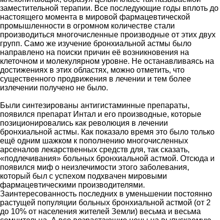
заместительной терапии. Все последующие годы вплоть до
настоящего момента в мировой фармацевтической
промышленности в огромном количестве стали
производиться многочисленные производные от этих двух
групп. Само же изучение бронхиальной астмы было
направлено на поиски причин её возникновения на
клеточном и молекулярном уровне. Не останавливаясь на
достижениях в этих областях, можно отметить, что
существенного продвижения в лечении и тем более
излечении получено не было.
Были синтезированы антигистаминные препараты,
появился препарат Интал и его производные, которые
позиционировались как революция в лечении
бронхиальной астмы. Как показало время это было только
ещё одним шажком к пополнению многочисленных
арсеналов лекарственных средств для, так сказать,
«подлечивания» больных бронхиальной астмой. Отсюда и
появился миф о неизлечимости этого заболевания,
который был с успехом подхвачен мировыми
фармацевтическими производителями.
Заинтересованность последних в уменьшении постоянно
растущей популяции больных бронхиальной астмой (от 2
до 10% от населения жителей Земли) весьма и весьма