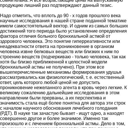
сомнительна. А все возрастающие цены на выпускаемую
продукцию лишний раз подтверждают данный тезис.
Надо отметить, что вплоть до 90 - х годов прошлого века
научные исследования в нашей стране поданной тематике
имели самостоятельный вектор. И одним из самых больших
достижений того периода было установление определения
фактора отличия больного бронхиальной астмой от
здорового человека. Это понятие гиперреативности или
неадекватности ответа на проникновение в организм
человека извне белковых веществ или близких к ним по
строению веществ (подчеркиваю - только человека, так как
хотя бы близко приближенной к целостной модели
бронхиальной астмы не получено). При этом все
вышеперечисленные механизмы формирования удушья
рассматривались как физиологический, т. е. естественный
ответ, цель которого любой ценой не допустить
проникновение нежеланного агента в кровь через легкие. К
великому сожалению дальнейшие исследования в этом
направлении были прерваны, а их перспектива и
значимость стала ещё более понятна для автора эти строк
с началом научного обоснования лечебного голодания
(РДТ). В науке так зачастую бывает - ищут одно, а находят
совершенно другое и более значимое. Именно так
произошло и с лечением бронхиальной астмы. Дело в том,