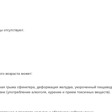
ы отсутствуют.
го возраста может:
ная грыжа сфинктера, деформация желудка, укороченный пищевод
и (употребление алкоголя, курение и прием токсичных веществ).
давлению в просвете желудка и обратному забросу пищи.