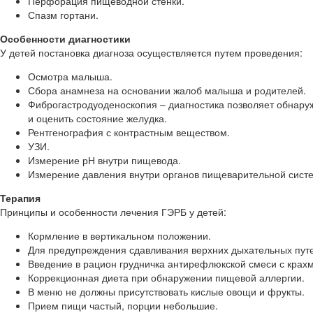
Перфорация пищеводной стенки.
Спазм гортани.
Особенности диагностики
У детей постановка диагноза осуществляется путем проведения:
Осмотра малыша.
Сбора анамнеза на основании жалоб малыша и родителей.
Фиброгастродуоденоскопия – диагностика позволяет обнаруж
и оценить состояние желудка.
Рентгенография с контрастным веществом.
УЗИ.
Измерение рН внутри пищевода.
Измерение давления внутри органов пищеварительной систе
Терапия
Принципы и особенности лечения ГЭРБ у детей:
Кормление в вертикальном положении.
Для предупреждения сдавливания верхних дыхательных путей
Введение в рацион грудничка антирефлюкской смеси с крах
Коррекционная диета при обнаружении пищевой аллергии.
В меню не должны присутствовать кислые овощи и фрукты.
Прием пищи частый, порции небольшие.