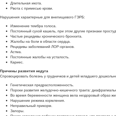
Длительная икота.
Рвота с примесью крови.
Нарушения характерные для внепищевого ГЭРБ:
Изменение тембра голоса.
Постоянный сухой кашель, при этом другие признаки простуд
Частые рецидивы хронического бронхита.
Жалобы на боли в области сердца.
Рецидивы заболеваний ЛОР-органов.
Астма.
Постоянные жалобы на усталость.
Кариес.
Причины развития недуга
Спровоцировать болезнь у грудничков и детей младшего дошкольно
Генетическая предрасположенность.
Пороки развития желудочно-кишечного тракта: диафрагмаль
Во время беременности женщина вела нездоровый образ жизн
Нарушение режима кормления.
Неправильный прикорм.
Запоры.
После кормления ребенок постоянно плакал, что привело к 