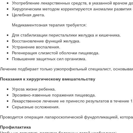
Употребление лекарственных средств, в указанной врачом до
Хирургическим методом корректируются аномалии развития 
Целебная диета.
Медикаментозная терапия требуется:
Для стабилизации перистальтики желудка и кишечника.
Восстановление функций желудка.
Устранение воспаления.
Регенерация слизистой оболочки пищевода.
Повышение защитных сил организма.
Лечение подбирает только узкопрофильный специалист, основыва
Показания к хирургическому вмешательству
Угроза жизни ребенка.
Эрозивно-язвенные поражения пищевода.
Лекарственное лечение не принесло результатов в течение 1
Серьезные осложнения.
Проводится операция лапароскопической фундопликацией, котора
Профилактика
Чтобы не допустить развитие болезни у детей необходимо: