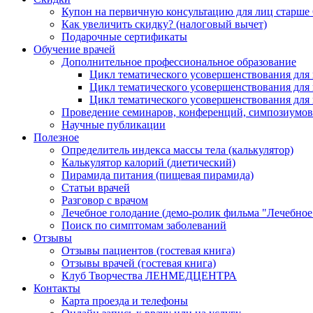
Купон на первичную консультацию для лиц старше 
Как увеличить скидку? (налоговый вычет)
Подарочные сертификаты
Обучение врачей
Дополнительное профессиональное образование
Цикл тематического усовершенствования для 
Цикл тематического усовершенствования для 
Цикл тематического усовершенствования для
Проведение семинаров, конференций, симпозиумов
Научные публикации
Полезное
Определитель индекса массы тела (калькулятор)
Калькулятор калорий (диетический)
Пирамида питания (пищевая пирамида)
Статьи врачей
Разговор с врачом
Лечебное голодание (демо-ролик фильма "Лечебное
Поиск по симптомам заболеваний
Отзывы
Отзывы пациентов (гостевая книга)
Отзывы врачей (гостевая книга)
Клуб Творчества ЛЕНМЕДЦЕНТРА
Контакты
Карта проезда и телефоны