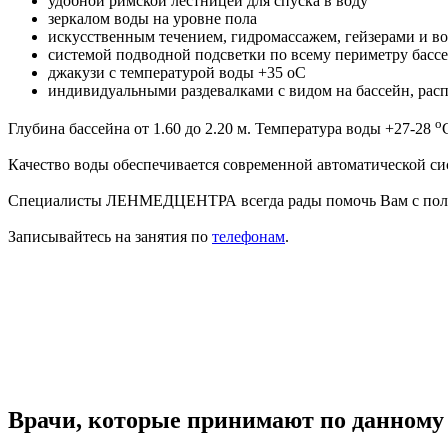
удобной римской лестницей для спуска в воду
зеркалом воды на уровне пола
искусственным течением, гидромассажем, гейзерами и в
системой подводной подсветки по всему периметру басс
джакузи с температурой воды +35 oC
индивидуальными раздевалками с видом на бассейн, рас
o
Глубина бассейна от 1.60 до 2.20 м. Температура воды +27-28
Качество воды обеспечивается современной автоматической си
Специалисты ЛЕНМЕДЦЕНТРА всегда рады помочь Вам с пользо
Записывайтесь на занятия по
телефонам
.
Врачи, которые принимают по данному