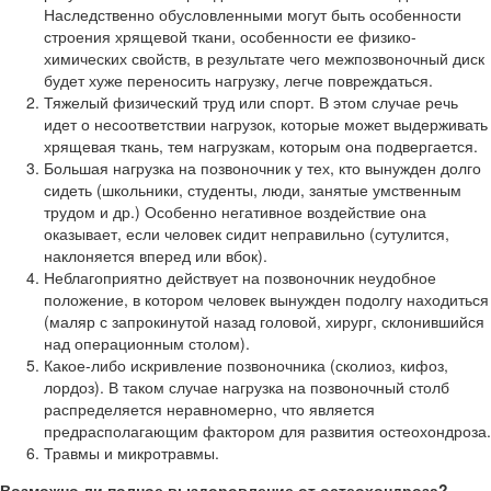
Наследственно обусловленными могут быть особенности
строения хрящевой ткани, особенности ее физико-
химических свойств, в результате чего межпозвоночный диск
будет хуже переносить нагрузку, легче повреждаться.
Тяжелый физический труд или спорт. В этом случае речь
идет о несоответствии нагрузок, которые может выдерживать
хрящевая ткань, тем нагрузкам, которым она подвергается.
Большая нагрузка на позвоночник у тех, кто вынужден долго
сидеть (школьники, студенты, люди, занятые умственным
трудом и др.) Особенно негативное воздействие она
оказывает, если человек сидит неправильно (сутулится,
наклоняется вперед или вбок).
Неблагоприятно действует на позвоночник неудобное
положение, в котором человек вынужден подолгу находиться
(маляр с запрокинутой назад головой, хирург, склонившийся
над операционным столом).
Какое-либо искривление позвоночника (сколиоз, кифоз,
лордоз). В таком случае нагрузка на позвоночный столб
распределяется неравномерно, что является
предрасполагающим фактором для развития остеохондроза.
Травмы и микротравмы.
Возможно ли полное выздоровление от остеохондроза?