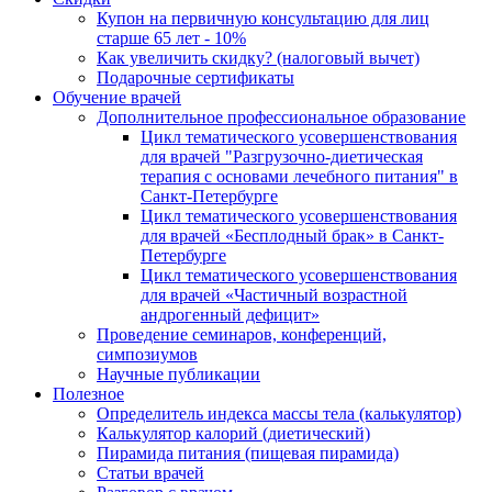
Купон на первичную консультацию для лиц
старше 65 лет - 10%
Как увеличить скидку? (налоговый вычет)
Подарочные сертификаты
Обучение врачей
Дополнительное профессиональное образование
Цикл тематического усовершенствования
для врачей "Разгрузочно-диетическая
терапия с основами лечебного питания" в
Санкт-Петербурге
Цикл тематического усовершенствования
для врачей «Бесплодный брак» в Санкт-
Петербурге
Цикл тематического усовершенствования
для врачей «Частичный возрастной
андрогенный дефицит»
Проведение семинаров, конференций,
симпозиумов
Научные публикации
Полезное
Определитель индекса массы тела (калькулятор)
Калькулятор калорий (диетический)
Пирамида питания (пищевая пирамида)
Статьи врачей