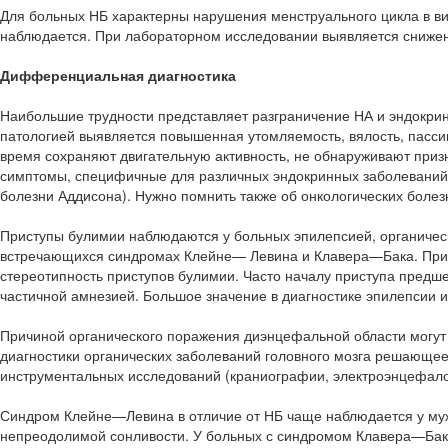
Для больных НБ характерны нарушения менструального цикла в вид
наблюдается. При лабораторном исследовании выявляется снижен
Дифференциальная диагностика
Наибольшие трудности представляет разграничение НА и эндокр
патологией выявляется повышенная утомляемость, вялость, пасси
время сохраняют двигательную активность, не обнаруживают при
симптомы, специфичные для различных эндокринных заболеваний (
болезни Аддисона). Нужно помнить также об онкологических болезн
Приступы булимии наблюдаются у больных эпилепсией, органичес
встречающихся синдромах Клейне— Левина и Клавера—Бака. При 
стереотипность приступов булимии. Часто началу приступа предш
частичной амнезией. Большое значение в диагностике эпилепсии
Причиной органического поражения диэнцефальной области могут 
диагностики органических заболеваний головного мозга решающее
инструментальных исследований (краниографии, электроэнцефал
Синдром Клейне—Левина в отличие от НБ чаще наблюдается у му
непреодолимой сонливости. У больных с синдромом Клавера—Бака