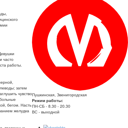
оды,
ицинского
емии
Девушки
и часто
ста работы.
мерной,
глеводы; затем
аглушить чувство
Пушкинская, Звенигородская
 больные
Режим работы:
й, бегом. Насть
ПН-СБ - 8.30 - 20.30
ванием желудка
ВС - выходной
я, тревожные