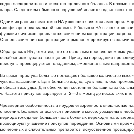
водно-электролитного и кислотно-щелочного баланса. В плазме кр
хлора. Следствием обменных нарушений является сдвиг кислотно-
Одним из ранних симптомов НА у женщин является аменорея. На
гипофизарно-овариальной системы. У больных НА выявляется сни
функции яичников проявляется снижением концентрации эстрона, 
Степень снижения концентрации гормонов коррелирует с величино
Обращаясь к НБ , отметим, что ее основным проявлением выступ
ослаблением чувства насыщения. Приступы переедания провоциру
приступы провоцируются голоданием, эмоциональным напряжение
Во время приступа больные поглощают большое количество высок
чувства насыщения. Едят больные жадно, суетливо, плохо проже
в области желудка. Для облегчения состояния большинство больны
ч. Частота приступов варьирует от 2—3 в месяц до нескольких в те
Чрезмерная озабоченность и неудовлетворенность внешностью на
опасений. Больные опасаются прибавки в массе, убеждены в необ
периода голодания большая часть больных переходит на альтерна
провоцируют учащение приступов переедания. Основными приема
мочегонных и слабительных препаратов, искусственное провоциро