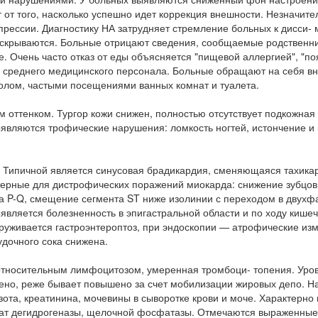
 от того, насколько успешно идет коррекция внешности. Незначите
прессии. Диагностику НА затрудняет стремление больных к дисси- 
 скрываются. Больные отрицают сведения, сообщаемые родственни
. Очень часто отказ от еды объясняется "пищевой аллергией", "п
е среднего медицинского персонала. Больные обращают на себя в
олом, частыми посещениями ванных комнат и туалета.
оттенком. Тургор кожи снижен, полностью отсутствует подкожная
ыявляются трофические нарушения: ломкость ногтей, истончение и
. Типичной является синусовая брадикардия, сменяющаяся тахика
терные для дистрофических поражений миокарда: снижение зубцов 
а P-Q, смещение сегмента ST ниже изолинии с переходом в двухф
выявляется болезненность в эпигастральной области и по ходу кише
руживается гастроэнтероптоз, при эндоскопии — атрофические из
удочного сока снижена.
 относительным лимфоцитозом, умеренная тромбоци- топения. Уро
жено, реже бывает повышено за счет мобилизации жировых депо. 
зота, креатинина, мочевины в сыворотке крови и моче. Характерн
ктат дегидрогеназы, щелочной фосфатазы. Отмечаются выраженны