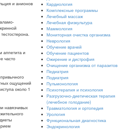
льция и анионов
Кардиология
Комплексные программы
Лечебный массаж
таламо-
Лечебная физкультура
окринной
Маммология
 тестостерона.
Мониторная очистка организма
Неврология
Обучение врачей
м аппетита и
Обучение пациентов
е часто
Ожирение и дистрофия
Очищение организма от паразитов
Педиатрия
 привычного
Подиатрия
ртных ощущений
Пульмонология
иступа около 1
Психотерапия и психология
Разгрузочно-диетическая терапия
(лечебное голодание)
ли навязчивых
Травматология и ортопедия
лжительного
Урология
 диеты
Функциональная диагностика
прием
Эндокринология