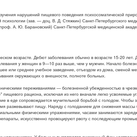
изучения нарушений пищевого поведения психосоматической прир
сихологии (зав. — доц. В. Д. Стяжкин) Санкт-Петербургского мед
— проф. А. Ю. Барановский) Санкт-Петербургской медицинской акад
ском возрасте. Дебют заболевания обычно в возрасте 15-20 лет. 
левания у женщин в 9—10 раз выше, чем у мужчин. Начало болезн
шее или среднее учебное заведение, отъездом из дома, сменой ме
зывания окружающих о внешности, полноте больных.
маническими переживаниями — болезненной убежденностью в чрез
" пищевого рациона, исключая из него вначале легко усвояемые у
ие в еде сопровождается мучительной борьбой с голодом. Чтобы з
ремя разжевывают пищу. Наряду с голоданием для снижения массы
циальными физическими упражнениями, часами занимаются зарядко
репараты, искусственно провоцируют рвоту с последующим промы
и нарушениями. У больных выявляются сниженный фон настроени