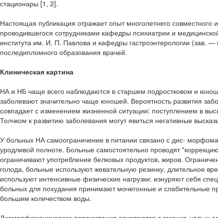
стационары [1, 2].
Настоящая публикация отражает опыт многолетнего совместного 
проводившегося сотрудниками кафедры психиатрии и медицинской п
института им. И. П. Павлова и кафедры гастроэнтерологии (зав. 
последипломного образования врачей.
Клиническая картина
НА и НБ чаще всего наблюдаются в старшем подростковом и юноше
заболевают значительно чаще юношей. Вероятность развития забо
совпадает с изменением жизненной ситуации: поступлением в выс
Толчком к развитию заболевания могут явиться негативные выска
У больных НА самоограничение в питании связано с дис- морфо
уродливой полноте. Больные самостоятельно проводят "коррекцию
ограничивают употребление белковых продуктов, жиров. Ограничен
голода, больные используют жевательную резинку, длительное в
используют интенсивные физические нагрузки: изнуряют себя спе
больных для похудания принимают мочегонные и слабительные п
большим количеством воды.
Дисморфоманические переживания сочетаются с эмоцио-нальным