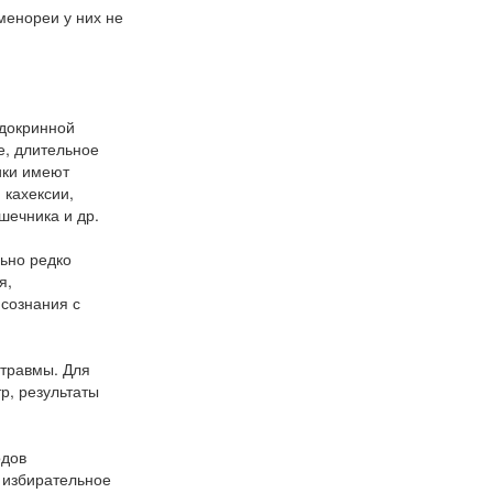
менореи у них не
ндокринной
е, длительное
ики имеют
 кахексии,
шечника и др.
ьно редко
я,
 сознания с
 травмы. Для
р, результаты
одов
 избирательное