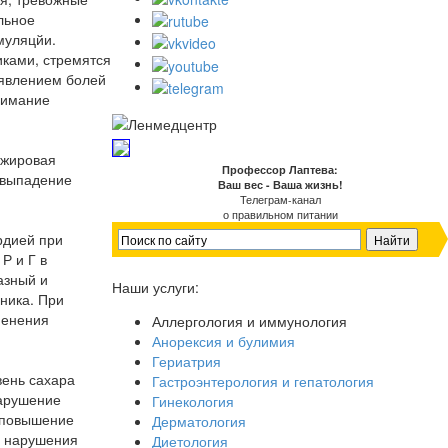
льное
муляцйи.
ками, стремятся
оявлением болей
нимание
 жировая
Профессор Лаптева:
 выпадение
Ваш вес - Ваша жизнь!
Телеграм-канал
о правильном питании
рдией при
Р и Г в
азный и
Наши услуги:
чника. При
менения
Аллергология и иммунология
Анорексия и булимия
Гериатрия
вень сахара
Гастроэнтерология и гепатология
Нарушение
Гинекология
о повышение
Дерматология
е нарушения
Диетология