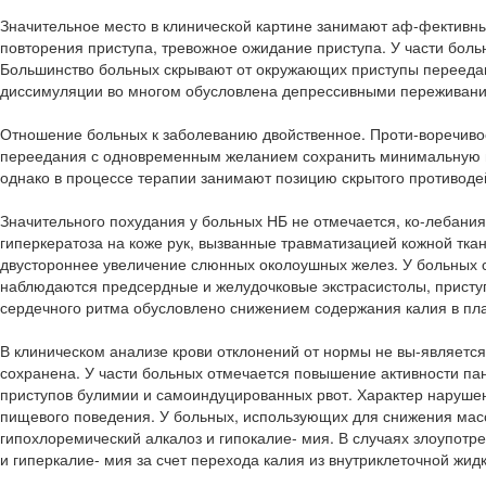
Значительное место в клинической картине занимают аф-фектив
повторения приступа, тревожное ожидание приступа. У части бол
Большинство больных скрывают от окружающих приступы переедан
диссимуляции во многом обусловлена депрессивными переживани
Отношение больных к заболеванию двойственное. Проти-воречивос
переедания с одновременным желанием сохранить минимальную ма
однако в процессе терапии занимают позицию скрытого противоде
Значительного похудания у больных НБ не отмечается, ко-лебани
гиперкератоза на коже рук, вызванные травматизацией кожной тк
двустороннее увеличение слюнных околоушных желез. У больных
наблюдаются предсердные и желудочковые экстрасистолы, присту
сердечного ритма обусловлено снижением содержания калия в пл
В клиническом анализе крови отклонений от нормы не вы-является
сохранена. У части больных отмечается повышение активности па
приступов булимии и самоиндуцированных рвот. Характер нарушен
пищевого поведения. У больных, использующих для снижения мас
гипохлоремический алкалоз и гипокалие- мия. В случаях злоупот
и гиперкалие- мия за счет перехода калия из внутриклеточной жид