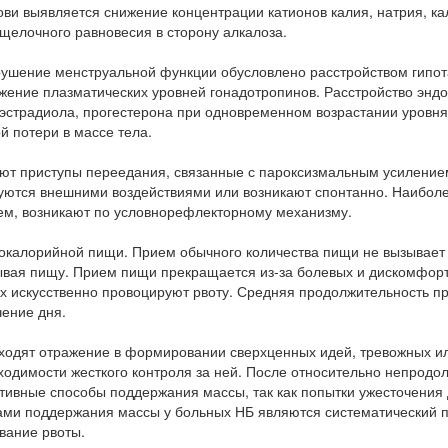
ови выявляется снижение концентрации катионов калия, натрия, ка
щелочного равновесия в сторону алкалоза.
рушение менструальной функции обусловлено расстройством гипо
жение плазматических уровней гонадотропинов. Расстройство энд
эстрадиола, прогестерона при одновременном возрастании уровня
й потери в массе тела.
ают приступы переедания, связанные с пароксизмальным усиление
ются внешними воздействиями или возникают спонтанно. Наиболе
м, возникают по условнорефлекторному механизму.
окалорийной пищи. Прием обычного количества пищи не вызывает
вывая пищу. Прием пищи прекращается из-за болевых и дискомфо
х искусственно провоцируют рвоту. Средняя продолжительность пр
чение дня.
ходят отражение в формировании сверхценных идей, тревожных и
ходимости жесткого контроля за ней. После относительно непродо
тивные способы поддержания массы, так как попытки ужесточения
ми поддержания массы у больных НБ являются систематический 
вание рвоты.