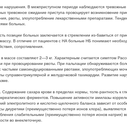
ные нарушения. В межприступном периоде наблюдаются тревожные
ьных тревожное ожидание приступа провоцирует возникновение при
ия, рвоты, злоупотребление лекарственными препаратами. Тенде
ями больных.
ть позиции больных заключается в стремлении из-бавиться от при
ссу. В отличие от пациентов с НА больные НБ понимают необход
йствия, сопротивления.
я в массе составляют 2—3 кг. Характерным считается симптом Рас
ани при провоцировании рвоты. При пальпации обнаруживаются бол
 с частыми самоиндуцированными рвотами, злоупотребляющих моч
пы суправентрикулярной и желудочковой тахикардии. Развитие на
азме.
. Содержание сахара крови в пределах нормы, толе-рантность к гл
нкреатических ферментов. Повышение активности амилазы коррели
ий электролитного и кислотно-щелочного баланса зависит от особ
сы диуретики (преимущественно потеря ионов хлора), выявляются
ребления слабительными (преимущественно потеря ионов натрия) в
кости во внеклеточную.