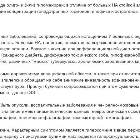
е олиго- и (или) гипоменореи; в отличие от больных НА стойкой а
ие концентрации гонадотропных гормонов гипофиза и эстрогенов.
инных заболеваний, сопровождающихся истощением У больных с э
вность. Больные НА, напротив, несмотря на выраженное истощени
знаков астении. Важное значение для дифференциальной диагност
сахарного диабета, диффузного токсического зоба, гипофизарной
ях, различных "масках" туберкулеза, хронических заболеваниях ки
кими поражениями диэнцефальной области, а также при относител
эпилепсии обращает на себя внимание внезапность возникновени
ествует аура. Приступ булимии сопровождается при этом сужением
 имеют данные ЭЭГ.
быть опухоли, воспалительные заболевания и че- репно-мозговые
 значение имеют анамнестические данные, неврологический осмот
ографии, пневмоэнцефалографии, компьютерной томографии).
жчин. Характерным симптомом является гиперсомния в виде пери
 наряду с приступами булимии наблюдаются гиперсексуальность,