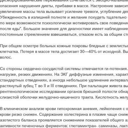
опасения нарушения диеты, прибавки в массе. Настроение зависит
увеличение массы тела вызывает усиление тревоги, углубление де
Убежденность в излишней полноте и желание похудеть тщательно
по мере возможности психологически мотивировать свое поведение
после еды". Большое значение для диагностики имеет наблюдени
постоянным стремлением взвешиваться, отказом есть за общим ст
При общем осмотре больных кожные покровы бледные с землистым 
клетчатка. Потеря в массе тела достигает 30—40% от исходной. В
волос.
Со стороны сердечно-сосудистой системы отмечается ги-потензия
нагрузке, резких движениях. На ЭКГ диффузные изменения, харак
стандартных отведениях, а иногда небольшое удлинение интервал
растянутый зубец Т во II и III отведениях. При пальпации живота 
рентгенологическом исследовании органов брюшной полости обна
слизистой оболочки желудочно-кишечного тракта. Кислотность жел
В клиническом анализе крови гипохромная анемия, лейкопения с
крови резко снижен. Содержание холестерина в плазме чаще сни
азотистого баланса проявляется снижением показателей общего а
активности печеночных ферментов: глютаминтран- саминазы, ла