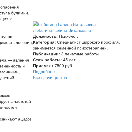
 опасения
ступа булимии.
нция к
Любегина Галина Витальевна
Должность:
Психолог.
ступов
Категория:
Специалист широкого профиля,
имость лечения,
занимается семейной психотерапией.
Публикации:
3 печатные работы
Стаж работы:
45 лет
села — явления
Прием:
от 7500 руб.
езненность и
Подробнее
егонными,
Все врачи центра
рушений
юкозе
рует с частотой
енностей
озникают ацидоз